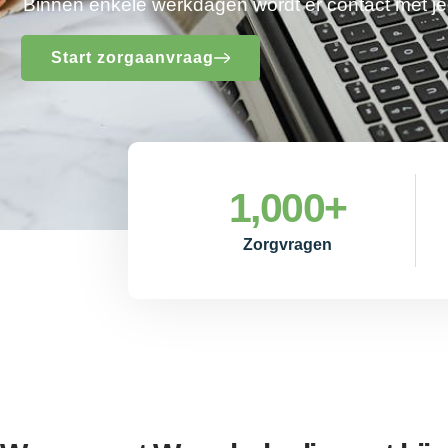
Binnen enkele werkdagen wordt er contact met 
Start zorgaanvraag
1,000
+
Zorgvragen