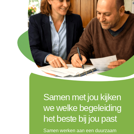
Samen met jou kijken
we welke begeleiding
het beste bij jou past
Samen werken aan een duurzaam