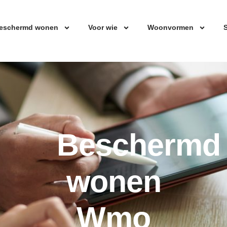
eschermd wonen
Voor wie
Woonvormen
S
Beschermd
wonen
Wmo