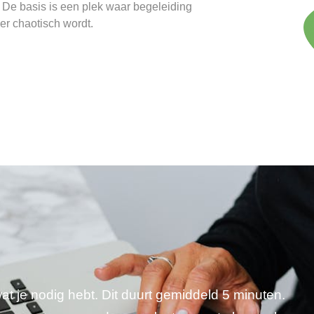
 De basis is een plek waar begeleiding
er chaotisch wordt.
wat je nodig hebt. Dit duurt gemiddeld 5 minuten.