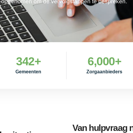
je opgenomen om de vervolgstappen te bespreken.
342
+
6,000
+
Gemeenten
Zorgaanbieders
Van hulpvraag