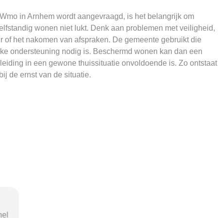
o in Arnhem wordt aangevraagd, is het belangrijk om
lfstandig wonen niet lukt. Denk aan problemen met veiligheid,
uur of het nakomen van afspraken. De gemeente gebruikt die
elke ondersteuning nodig is. Beschermd wonen kan dan een
eiding in een gewone thuissituatie onvoldoende is. Zo ontstaat
ij de ernst van de situatie.
nel
"Door de duidelijke uitleg op
"Ik was o