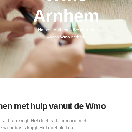
Arnhem
Home
»
Arnhem
»
Beschermd
wonen Wmo Arnhem
en met hulp vanuit de Wmo
l hulp krijgt. Het doel is dat iemand niet
woonbasis krijgt. Het doel blijft dat