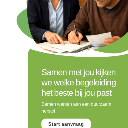
Samen met jou kijken
we welke begeleiding
het beste bij jou past
Samen werken aan een duurzaam
herstel
Start aanvraag