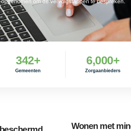
je opgenomen om de vervolgstappen te bespreken.
342
+
6,000
+
Gemeenten
Zorgaanbieders
Wonen met mind
e beschermd