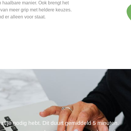
 haalbare manier. Ook brengt het
 van meer grip met heldere keuzes.
d er alleen voor staat.
wat je nodig hebt. Dit duurt gemiddeld 5 minuten.