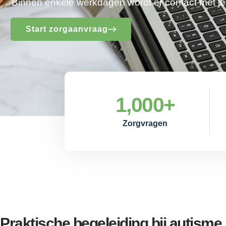
Binnen enkele werkdagen wordt er contact met 
Start zorgaanvraag
1,000
+
Zorgvragen
Praktische begeleiding bij autism