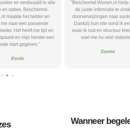
r en verdwaald in alle
"Beschermd-Wonen.nl hielp mij s
opties. Beschermd-
de juiste informatie te vinden e
akte het helder en
doorverwijzingen naar aanbieder
naar een passende
Dankzij hun site vond ik een ple
 Het heeft me tijd en
waar ik rust en structuur kreeg — 
d en mijn herstel een
voel me nu veel stabieler."
tart gegeven."
Sanne
Kevin
Wanneer begelei
zes