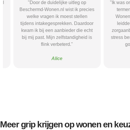
"Door de duidelijke uitleg op
"Ik was onzeke
Beschermd-Wonen.nl wist ik precies
termen en 
welke vragen ik moest stellen
Wonen.nl ma
tijdens intakegesprekken. Daardoor
leidde me 
kwam ik bij een aanbieder die echt
zorgaanbieder.
bij mij past. Mijn zelfstandigheid is
stress bespaar
flink verbeterd."
goede s
Alice
Meer grip krijgen op wonen en keu