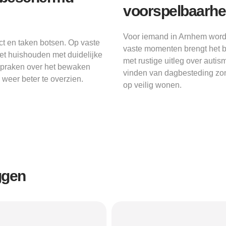
voorspelbaarhe
Voor iemand in Arnhem wordt
t en taken botsen. Op vaste
vaste momenten brengt het b
et huishouden met duidelijke
met rustige uitleg over auti
spraken over het bewaken
vinden van dagbesteding zond
weer beter te overzien.
op veilig wonen.
ggen