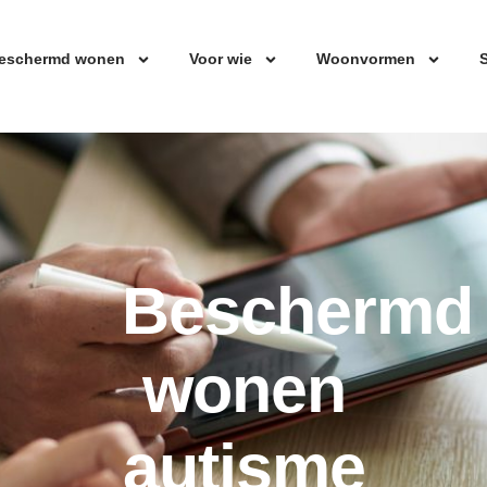
eschermd wonen
Voor wie
Woonvormen
S
Beschermd
wonen
autisme