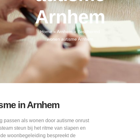
Arnhem
Home
»
Arnhem
»
Beschermd
wonen autisme Arnhem
isme in Arnhem
g passen als wonen door autisme onrust
team steun bij het ritme van slapen en
ns de woonbegeleiding bespreekt de