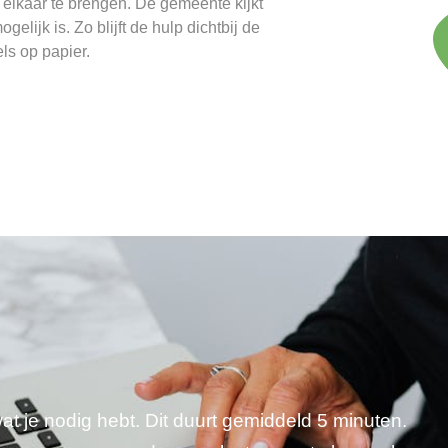
j elkaar te brengen. De gemeente kijkt
lijk is. Zo blijft de hulp dichtbij de
els op papier.
wat je nodig hebt. Dit duurt gemiddeld 5 minuten.