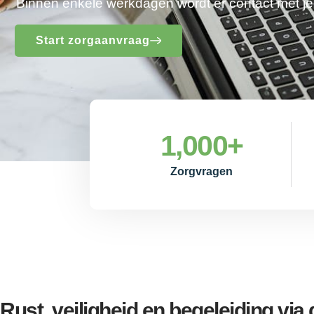
Binnen enkele werkdagen wordt er contact met 
Start zorgaanvraag
1,000
+
Zorgvragen
Rust, veiligheid en begeleiding vi