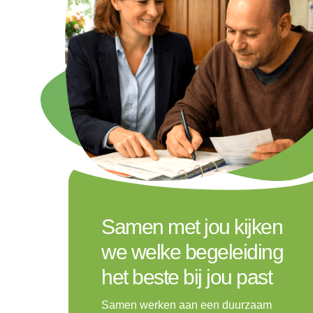
Samen met jou kijken
we welke begeleiding
het beste bij jou past
Samen werken aan een duurzaam