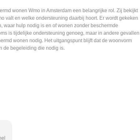
ermd wonen Wmo in Amsterdam een belangrijke rol. Zij bekijkt
o valt en welke ondersteuning daarbij hoort. Er wordt gekeken
n, waar hulp nodig is en of wonen zonder beschermde
ms is tijdelijke ondersteuning genoeg, maar in andere gevallen
hermd wonen nodig. Het uitgangspunt blijft dat de woonvorm
n de begeleiding die nodig is.
nel
"Door de duidelijke uitleg op
"Ik was o