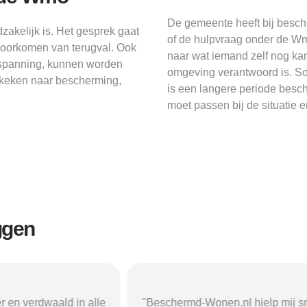
De gemeente heeft bij besch
akelijk is. Het gesprek gaat
of de hulpvraag onder de Wm
 voorkomen van terugval. Ook
naar wat iemand zelf nog ka
t spanning, kunnen worden
omgeving verantwoord is. So
keken naar bescherming,
is een langere periode besc
moet passen bij de situatie e
ggen
r en verdwaald in alle
"Beschermd-Wonen.nl hielp mij s