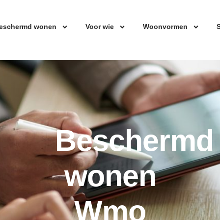
eschermd wonen
Voor wie
Woonvormen
S
Beschermd
wonen
Wmo