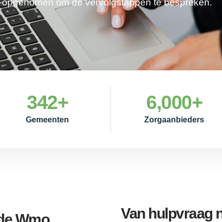
je opgenomen om de vervolgstappen te bespreken.
342
+
6,000
+
Gemeenten
Zorgaanbieders
Van hulpvraag
a de Wmo