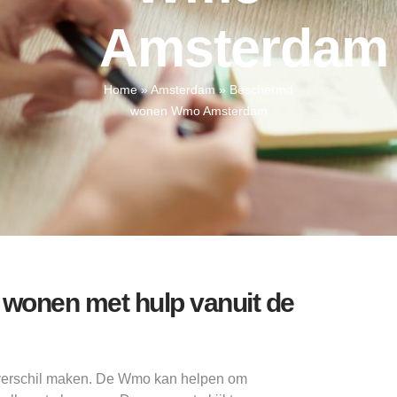
Amsterdam
Home
»
Amsterdam
»
Beschermd
wonen Wmo Amsterdam
wonen met hulp vanuit de
l verschil maken. De Wmo kan helpen om