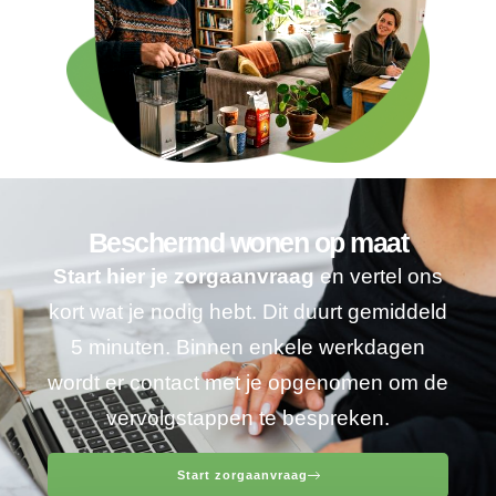
Beschermd wonen op maat
Start hier je zorgaanvraag
en vertel ons
kort wat je nodig hebt. Dit duurt gemiddeld
5 minuten. Binnen enkele werkdagen
wordt er contact met je opgenomen om de
vervolgstappen te bespreken.
Start zorgaanvraag