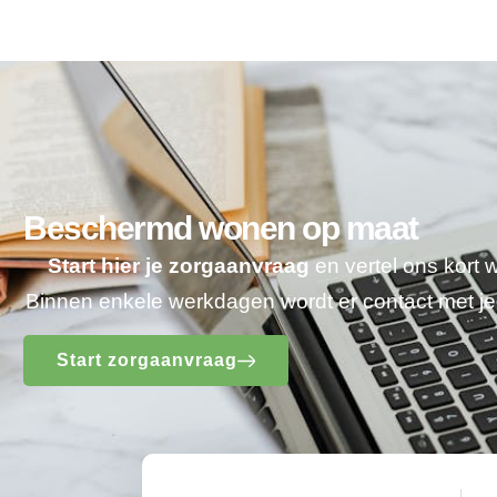
Beschermd wonen op maat
Start hier je zorgaanvraag
en vertel ons kort 
Binnen enkele werkdagen wordt er contact met 
Start zorgaanvraag