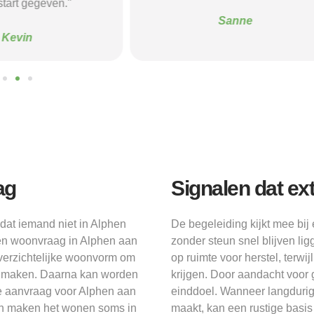
tart gegeven."
Sanne
Kevin
ag
Signalen dat ex
dat iemand niet in Alphen
De begeleiding kijkt mee bij
een woonvraag in Alphen aan
zonder steun snel blijven li
verzichtelijke woonvorm om
op ruimte voor herstel, terw
te maken. Daarna kan worden
krijgen. Door aandacht voor 
e aanvraag voor Alphen aan
einddoel. Wanneer langduri
en maken het wonen soms in
maakt, kan een rustige basis