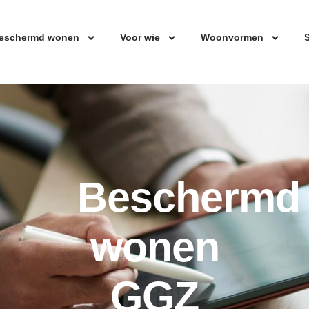
eschermd wonen
Voor wie
Woonvormen
S
Beschermd
wonen
GGZ