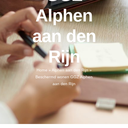
Alphen
aan den
Rijn
Home
»
Alphen aan den Rijn
»
Beschermd wonen GGZ Alphen
aan den Rijn