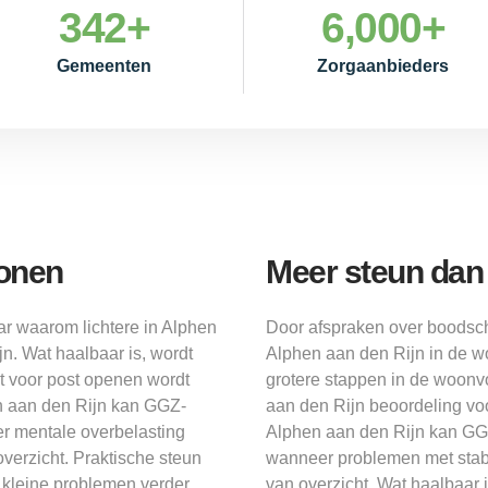
342
+
6,000
+
Gemeenten
Zorgaanbieders
wonen
Meer steun dan 
ar waarom lichtere in Alphen
Door afspraken over boodsc
n. Wat haalbaar is, wordt
Alphen aan den Rijn in de wo
t voor post openen wordt
grotere stappen in de woonv
en aan den Rijn kan GGZ-
aan den Rijn beoordeling v
r mentale overbelasting
Alphen aan den Rijn kan GG
overzicht. Praktische steun
wanneer problemen met stabil
kleine problemen verder
van overzicht. Wat haalbaar 