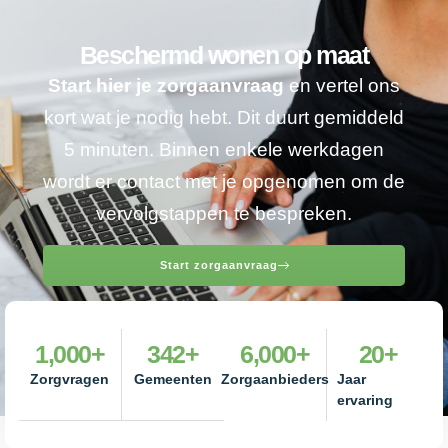
Beschermd wonen op maat
Start hier je zorgaanvraag
en vertel ons
kort wat je nodig hebt. Dit duurt gemiddeld
5 minuten. Binnen enkele werkdagen
wordt er contact met je opgenomen om de
vervolgstappen te bespreken.
Start zorgaanvraag
1,000
+
342
+
6,000
+
20
+
Zorgvragen
Gemeenten
Zorgaanbieders
Jaar
ervaring