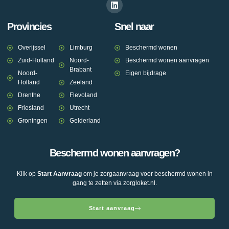
Provincies
Snel naar
Overijssel
Limburg
Beschermd wonen
Zuid-Holland
Noord-
Beschermd wonen aanvragen
Brabant
Noord-
Eigen bijdrage
Holland
Zeeland
Drenthe
Flevoland
Friesland
Utrecht
Groningen
Gelderland
Beschermd wonen aanvragen?
Klik op
Start Aanvraag
om je zorgaanvraag voor beschermd wonen in
gang te zetten via zorgloket.nl.
Start aanvraag