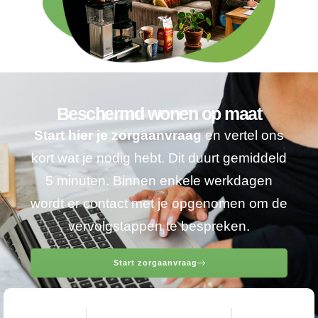
Beschermd wonen op maat
Start hier je zorgaanvraag
en vertel ons
kort wat je nodig hebt. Dit duurt gemiddeld
5 minuten. Binnen enkele werkdagen
wordt er contact met je opgenomen om de
vervolgstappen te bespreken.
Start zorgaanvraag