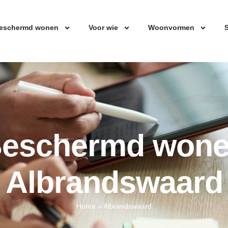
eschermd wonen
Voor wie
Woonvormen
S
eschermd won
Albrandswaard
Home
»
Albrandswaard