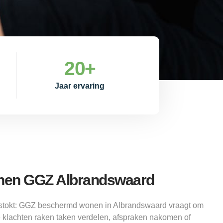
20
+
Jaar ervaring
en GGZ Albrandswaard
stokt: GGZ beschermd wonen in Albrandswaard vraagt om
 klachten raken taken verdelen, afspraken nakomen of