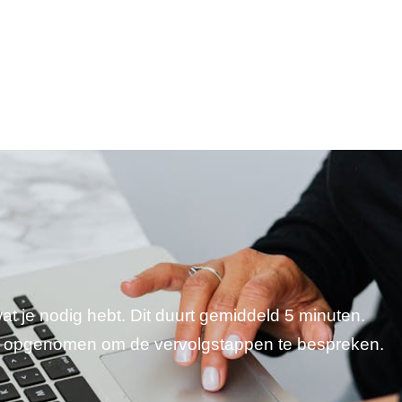
wat je nodig hebt. Dit duurt gemiddeld 5 minuten.
je opgenomen om de vervolgstappen te bespreken.