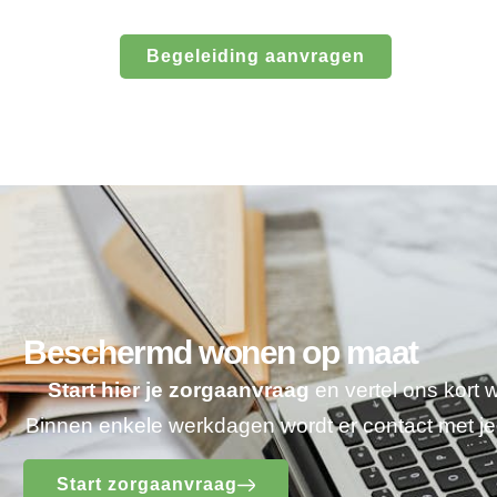
Begeleiding aanvragen
Beschermd wonen op maat
Start hier je zorgaanvraag
en vertel ons kort 
Binnen enkele werkdagen wordt er contact met 
Start zorgaanvraag