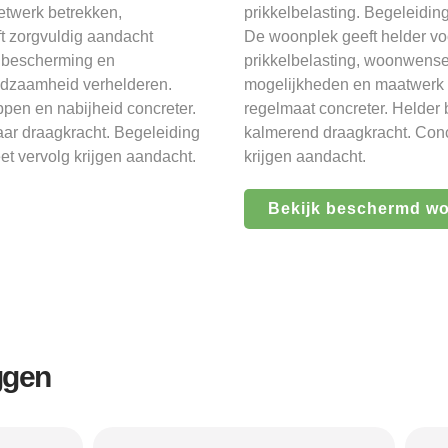
etwerk betrekken,
prikkelbelasting. Begeleidin
 zorgvuldig aandacht
De woonplek geeft helder vo
e bescherming en
prikkelbelasting, woonwense
redzaamheid verhelderen.
mogelijkheden en maatwerk v
ppen en nabijheid concreter.
regelmaat concreter. Helder 
ar draagkracht. Begeleiding
kalmerend draagkracht. Concre
et vervolg krijgen aandacht.
krijgen aandacht.
Bekijk beschermd w
ggen