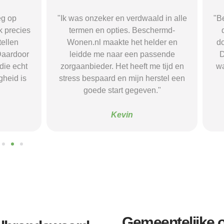
r en verdwaald in alle
"Beschermd-Wonen.nl hielp mij s
opties. Beschermd-
de juiste informatie te vinden e
akte het helder en
doorverwijzingen naar aanbieder
naar een passende
Dankzij hun site vond ik een ple
 Het heeft me tijd en
waar ik rust en structuur kreeg — 
d en mijn herstel een
voel me nu veel stabieler."
tart gegeven."
Sanne
Kevin
Gemeentelijke 