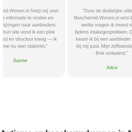
"Door de duidelijke uitleg op
"Ik was onzeke
Beschermd-Wonen.nl wist ik precies
termen en 
welke vragen ik moest stellen
Wonen.nl ma
tijdens intakegesprekken. Daardoor
leidde me 
kwam ik bij een aanbieder die echt
zorgaanbieder.
bij mij past. Mijn zelfstandigheid is
stress bespaar
flink verbeterd."
goede s
Alice