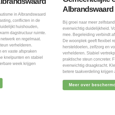
Albrandswaard
Albrandswaard
autisme in Albrandswaard
sting, conflicten in de
Bij groei naar meer zelfst
uidelijkt huishouden,
evenwichtig duidelijkheid. 
warm dagstructuur ruimte.
mee. Begeleiding verbindt a
f netwerk en regelmaat.
De woonplek geeft flexibel 
steun verhelderen.
hersteldoelen, zelfzorg en v
n en vaste afspraken
verhelderen. Stabiel vertrek
e knelpunten en stabiel
praktische steun concreter. 
eerbare week krijgen
evenwichtig draagkracht. Kle
betere taakverdeling krijgen
Meer over bescherm