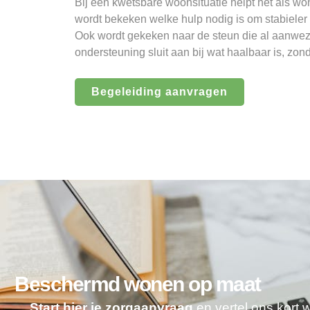
Bij een kwetsbare woonsituatie helpt het als
wordt bekeken welke hulp nodig is om stabieler 
Ook wordt gekeken naar de steun die al aanwezi
ondersteuning sluit aan bij wat haalbaar is, zond
Begeleiding aanvragen
Beschermd wonen op maat
Start hier je zorgaanvraag
en vertel ons kort 