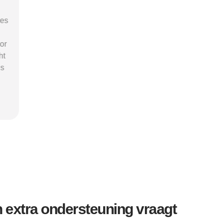
"Ik was onzeker en verdwaald in alle
ies
termen en opties. Beschermd-
Wonen.nl maakte het helder en
or
leidde me naar een passende
ht
zorgaanbieder. Het heeft me tijd en
is
stress bespaard en mijn herstel een
goede start gegeven."
Kevin
extra ondersteuning vraagt