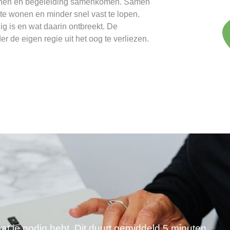
 wonen en begeleiding samenkomen. Samen
te wonen en minder snel vast te lopen.
g is en wat daarin ontbreekt. De
er de eigen regie uit het oog te verliezen.
wat je nodig hebt. Dit duurt gemiddeld 5 minuten.