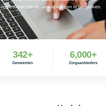
je opgenomen om de vervolgstappen te bespreken.
342
+
6,000
+
Gemeenten
Zorgaanbieders