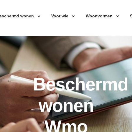
eschermd wonen
Voor wie
Woonvormen
S
Beschermd
wonen
Wmo