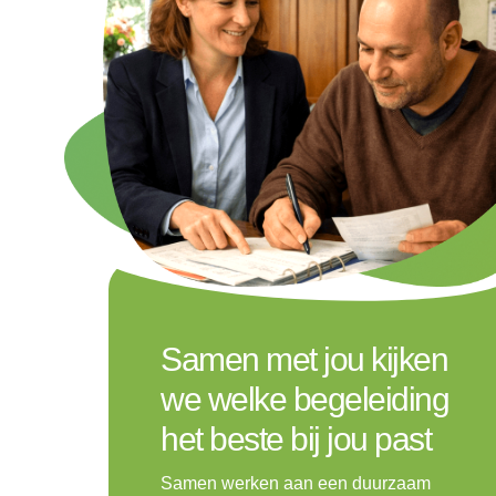
Samen met jou kijken
we welke begeleiding
het beste bij jou past
Samen werken aan een duurzaam