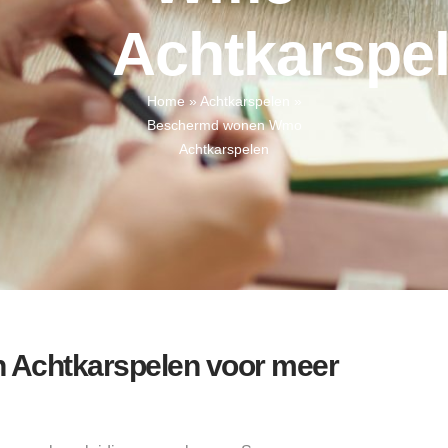
Achtkarspe
Home
»
Achtkarspelen
»
Beschermd wonen Wmo
Achtkarspelen
Achtkarspelen voor meer