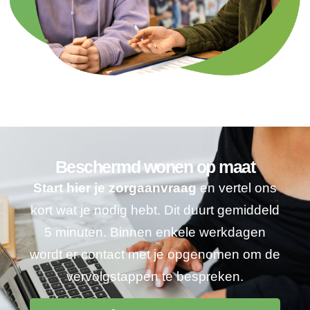
Beschermd wonen op maat
Start hier je zorgaanvraag
en vertel ons
kort wat je nodig hebt. Dit duurt gemiddeld
5 minuten. Binnen enkele werkdagen
wordt er contact met je opgenomen om de
vervolgstappen te bespreken.