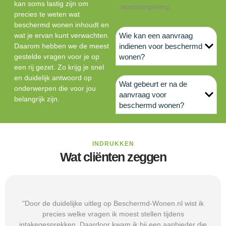
kan soms lastig zijn om
woonomgeving.
precies te weten wat
beschermd wonen inhoudt en
wat je ervan kunt verwachten.
Wie kan een aanvraag
Daarom hebben we de meest
indienen voor beschermd
gestelde vragen voor je op
wonen?
een rij gezet. Zo krijg je snel
en duidelijk antwoord op
Wat gebeurt er na de
onderwerpen die voor jou
aanvraag voor
belangrijk zijn.
beschermd wonen?
INDRUKKEN
Wat cliënten zeggen
"Door de duidelijke uitleg op Beschermd-Wonen.nl wist ik
precies welke vragen ik moest stellen tijdens
intakegesprekken. Daardoor kwam ik bij een aanbieder die