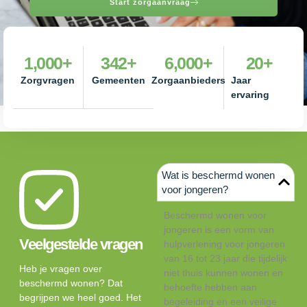
Start zorgaanvraag
1,000
+
342
+
6,000
+
20
+
Zorgvragen
Gemeenten
Zorgaanbieders
Jaar
ervaring
Wat is beschermd wonen
voor jongeren?
Beschermd wonen voor
jongeren is een vorm van
Veelgestelde vragen
hulpverlening voor jongeren
van 16 tot 23 jaar die tijdelijk
Heb je vragen over
niet thuis kunnen wonen en
beschermd wonen? Dat
behoefte hebben aan
begrijpen we heel goed. Het
begeleiding en een veilige