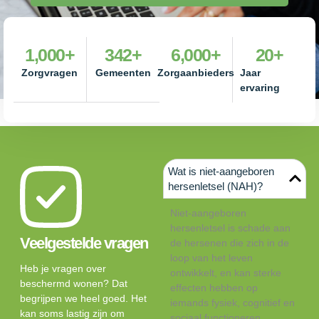
1,000
+
342
+
6,000
+
20
+
Zorgvragen
Gemeenten
Zorgaanbieders
Jaar
ervaring
Wat is niet-aangeboren
hersenletsel (NAH)?
Niet-aangeboren
hersenletsel is schade aan
Veelgestelde vragen
de hersenen die zich in de
loop van het leven
Heb je vragen over
ontwikkelt, en kan sterke
beschermd wonen? Dat
effecten hebben op
begrijpen we heel goed. Het
iemands fysiek, cognitief en
kan soms lastig zijn om
sociaal functioneren.