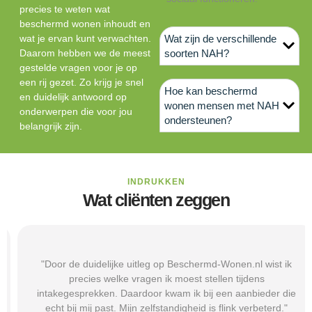
precies te weten wat
beschermd wonen inhoudt en
wat je ervan kunt verwachten.
Wat zijn de verschillende
Daarom hebben we de meest
soorten NAH?
gestelde vragen voor je op
een rij gezet. Zo krijg je snel
Hoe kan beschermd
en duidelijk antwoord op
wonen mensen met NAH
onderwerpen die voor jou
ondersteunen?
belangrijk zijn.
INDRUKKEN
Wat cliënten zeggen
"Door de duidelijke uitleg op Beschermd-Wonen.nl wist ik
precies welke vragen ik moest stellen tijdens
intakegesprekken. Daardoor kwam ik bij een aanbieder die
echt bij mij past. Mijn zelfstandigheid is flink verbeterd."