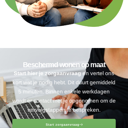
Beschermd wonen op maat
Start hier je zorgaanvraag
en vertel ons
kort wat je nodig hebt. Dit duurt gemiddeld
5 minuten. Binnen enkele werkdagen
wordt er contact met je opgenomen om de
vervolgstappen te bespreken.
Start zorgaanvraag