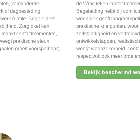
nten, verminderde
de Wmo tellen contactmoment
rk of dagbesteding
Begeleiding helpt bij confli
werk ruimte. Begeleiders
woonplek geeft laagdrempeli
abijheid. Zorgloket kan
praktische knelpunten, woon
sis maakt contactmomenten,
zelfstandigheid en vertrouw
eegt praktische steun,
ontwikkelstappen, realistis
ignalen groeit voorspelbaar;
weegt woonzekerheid, contac
respectvol; ook meer orde e
Bekijk beschermd w