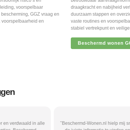
soonlijk risico’s en
betrouwbaar aanvraaginformat
eiding, voorspelbaar
draagkracht en nabijheid v
gt bescherming, GGZ vraag en
duurzaam stappen en overzic
k voorspelbaarheid en
vaste routines en voorspelba
stabiel vertrekpunt en veilig
Beschermd wonen GG
ggen
r en verdwaald in alle
"Beschermd-Wonen.nl hielp mij s