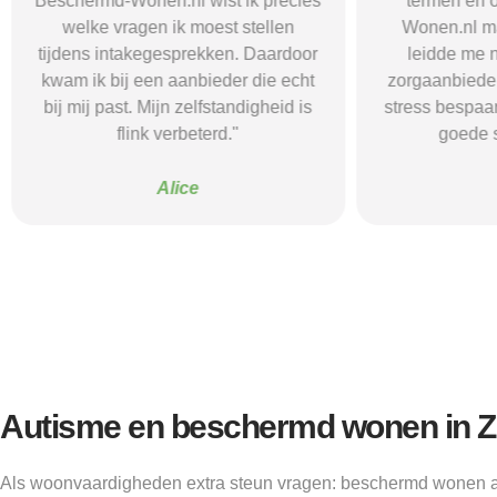
Beschermd-Wonen.nl wist ik precies
termen en 
welke vragen ik moest stellen
Wonen.nl ma
tijdens intakegesprekken. Daardoor
leidde me 
kwam ik bij een aanbieder die echt
zorgaanbieder.
bij mij past. Mijn zelfstandigheid is
stress bespaar
flink verbeterd."
goede s
Alice
Autisme en beschermd wonen in 
Als woonvaardigheden extra steun vragen: beschermd wonen a