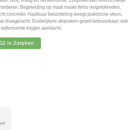
ie, GGZ vraag en herstelruimte. Zorgloket kan overzichtelijk
erhelderen. Begeleiding op maat maakt Wmo mogelijkheden,
ht concreter. Haalbaar beoordeling weegt praktische steun,
ar draagkracht. Duidelijkere afspraken groeit betrouwbaar; ook
e oefenruimte krijgen aandacht.
Z in Zutphen
nel
"Door de duidelijke uitleg op
"Ik was o