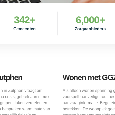
342
+
6,000
+
Gemeenten
Zorgaanbieders
utphen
Wonen met GGZ 
n in Zutphen vraagt om
Als alleen wonen spanning 
a crisis, gebrek aan ritme of
voorspelbaar veilige routine
grijpen, taken verdelen en
aanvraaginformatie. Begeleid
ers bespreken warm mate van
betrekken. De woonplek geef