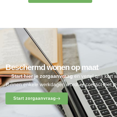
Beschermd wonen op maat
Start hier je zorgaanvraag
en vertel ons kort 
Binnen enkele werkdagen wordt er contact met 
Start zorgaanvraag