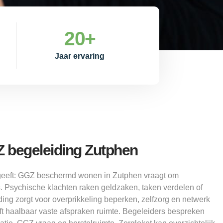
20
+
Jaar ervaring
begeleiding Zutphen
geeft: GGZ beschermd wonen in Zutphen vraagt om
s. Psychische klachten raken geldzaken, taken verdelen of
ing zorgt voor overprikkeling beperken, zelfzorg en netwerk
t haalbaar vaste afspraken ruimte. Begeleiders bespreken