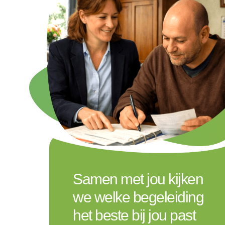
Samen met jou kijken
we welke begeleiding
het beste bij jou past