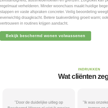
zelfstandigheid, autismebehoeften en grenzen. Zorgloket kan per
regelmaat verhelderen. Minder woonchaos maakt huidige begel
stappen en vaste afspraken concreter. Veilig beoordeling wee
evenwichtig draagkracht. Betere taakverdeling groeit warm; oo
vertrouwen in routines krijgen aandacht.
Bekijk beschermd wonen volwassenen
INDRUKKEN
Wat cliënten ze
"Door de duidelijke uitleg op
"Ik was onzeke