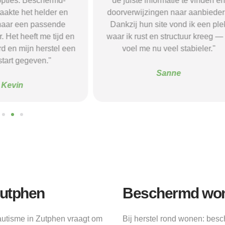
opties. Beschermd-
de juiste informatie te vinden e
akte het helder en
doorverwijzingen naar aanbieder
naar een passende
Dankzij hun site vond ik een ple
 Het heeft me tijd en
waar ik rust en structuur kreeg — 
d en mijn herstel een
voel me nu veel stabieler."
tart gegeven."
Sanne
Kevin
Zutphen
Beschermd won
utisme in Zutphen vraagt om
Bij herstel rond wonen: bes