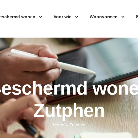
eschermd wonen
Voor wie
Woonvormen
S
eschermd won
Zutphen
Home
»
Zutphen