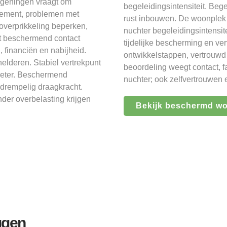
ageningen vraagt om
begeleidingsintensiteit. Bege
olement, problemen met
rust inbouwen. De woonplek 
 overprikkeling beperken,
nuchter begeleidingsintensit
t beschermend contact
tijdelijke bescherming en v
 financiën en nabijheid.
ontwikkelstappen, vertrouwd
helderen. Stabiel vertrekpunt
beoordeling weegt contact, f
reter. Beschermend
nuchter; ook zelfvertrouwen 
gdrempelig draagkracht.
der overbelasting krijgen
Bekijk beschermd w
ggen