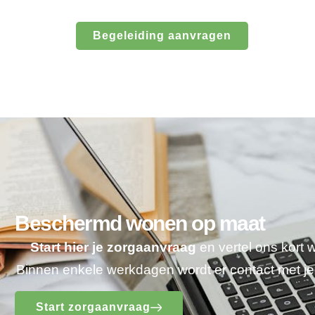
Begeleiding aanvragen
Beschermd wonen op maat
Start hier je zorgaanvraag
en vertel ons kort 
Binnen enkele werkdagen wordt er contact met 
Start zorgaanvraag