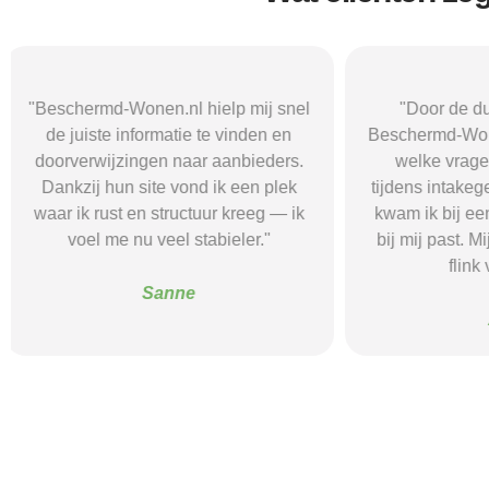
"Door de duidelijke uitleg op
"Ik was onzeke
Beschermd-Wonen.nl wist ik precies
termen en 
welke vragen ik moest stellen
Wonen.nl ma
tijdens intakegesprekken. Daardoor
leidde me 
kwam ik bij een aanbieder die echt
zorgaanbieder.
bij mij past. Mijn zelfstandigheid is
stress bespaar
flink verbeterd."
goede s
Alice