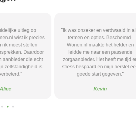
r en verdwaald in alle
"Beschermd-Wonen.nl hielp mij s
opties. Beschermd-
de juiste informatie te vinden e
akte het helder en
doorverwijzingen naar aanbieder
naar een passende
Dankzij hun site vond ik een ple
 Het heeft me tijd en
waar ik rust en structuur kreeg — 
d en mijn herstel een
voel me nu veel stabieler."
tart gegeven."
Sanne
Kevin