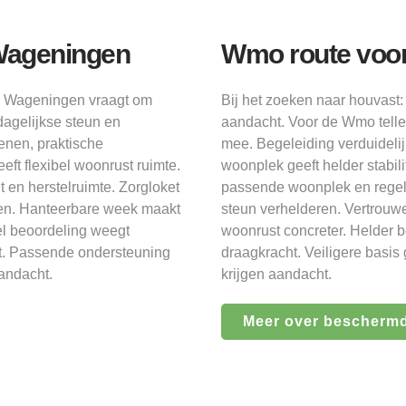
Wageningen
Wmo route voo
n Wageningen vraagt om
Bij het zoeken naar houvas
dagelijkse steun en
aandacht. Voor de Wmo telle
denen, praktische
mee. Begeleiding verduideli
ft flexibel woonrust ruimte.
woonplek geeft helder stabili
 en herstelruimte. Zorgloket
passende woonplek en regel
ren. Hanteerbare week maakt
steun verhelderen. Vertrouwe
bel beoordeling weegt
woonrust concreter. Helder b
t. Passende ondersteuning
draagkracht. Veiligere basis
aandacht.
krijgen aandacht.
Meer over bescherm