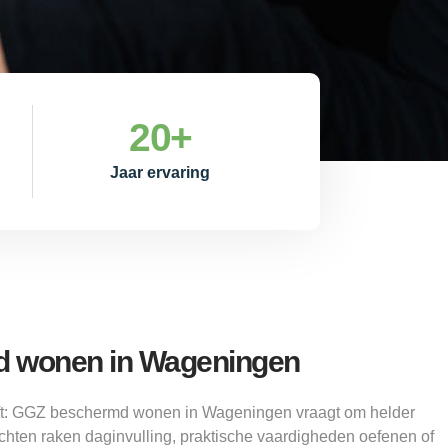
20
+
Jaar ervaring
 wonen in Wageningen
ijft: GGZ beschermd wonen in Wageningen vraagt om helder
chten raken daginvulling, praktische vaardigheden oefenen of