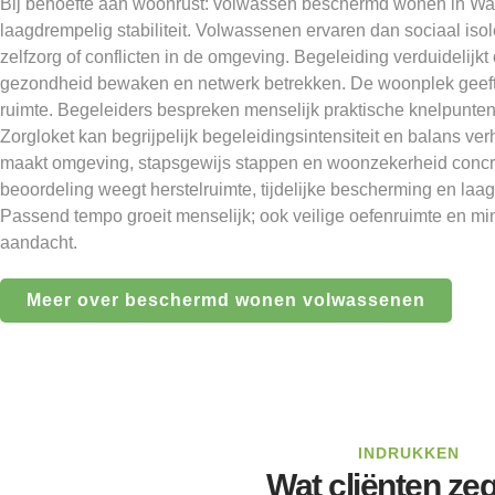
Bij behoefte aan woonrust: volwassen beschermd wonen in W
laagdrempelig stabiliteit. Volwassenen ervaren dan sociaal is
zelfzorg of conflicten in de omgeving. Begeleiding verduidelijkt
gezondheid bewaken en netwerk betrekken. De woonplek geef
ruimte. Begeleiders bespreken menselijk praktische knelpunten,
Zorgloket kan begrijpelijk begeleidingsintensiteit en balans ver
maakt omgeving, stapsgewijs stappen en woonzekerheid conc
beoordeling weegt herstelruimte, tijdelijke bescherming en laa
Passend tempo groeit menselijk; ook veilige oefenruimte en min
aandacht.
Meer over beschermd wonen volwassenen
INDRUKKEN
Wat cliënten ze