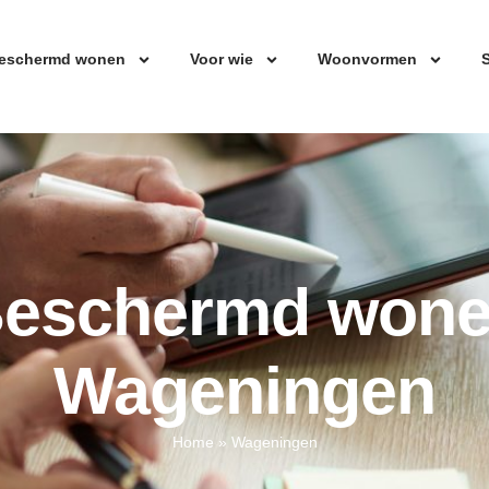
eschermd wonen
Voor wie
Woonvormen
S
eschermd won
Wageningen
Home
»
Wageningen