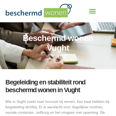
Beschermd wonen
Vught
Home
»
Vught
Begeleiding en stabiliteit rond
beschermd wonen in Vught
Wie in Vught zoekt naar houvast bij wonen, kan baat hebben bij
begeleiding dichtbij. Er is aandacht voor dagelijkse routines,
sociale contacten, zelfzorg en het omgaan met spanning. De