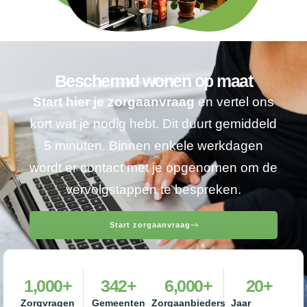
Beschermd wonen op maat
Start hier je zorgaanvraag
en vertel ons
kort wat je nodig hebt. Dit duurt gemiddeld
5 minuten. Binnen enkele werkdagen
wordt er contact met je opgenomen om de
vervolgstappen te bespreken.
Start zorgaanvraag
1,000
+
342
+
6,000
+
20
+
Zorgvragen
Gemeenten
Zorgaanbieders
Jaar