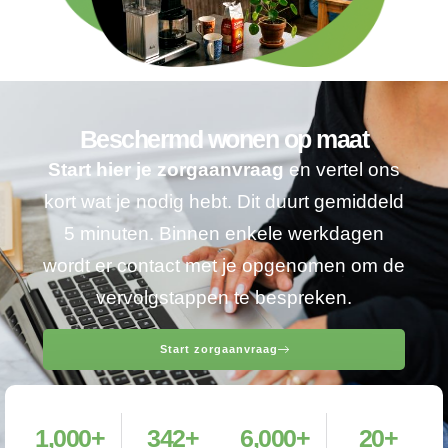
Beschermd wonen op maat
Start hier je zorgaanvraag
en vertel ons
kort wat je nodig hebt. Dit duurt gemiddeld
5 minuten. Binnen enkele werkdagen
wordt er contact met je opgenomen om de
vervolgstappen te bespreken.
Start zorgaanvraag
1,000
+
342
+
6,000
+
20
+