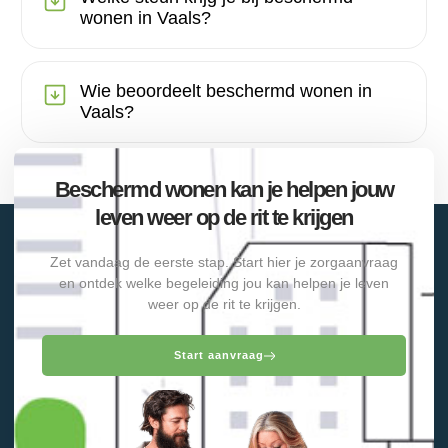
wonen in Vaals?
Wie beoordeelt beschermd wonen in
Vaals?
Beschermd wonen kan je helpen jouw
leven weer op de rit te krijgen
Zet vandaag de eerste stap. Start hier je zorgaanvraag
en ontdek welke begeleiding jou kan helpen je leven
weer op de rit te krijgen.
Start aanvraag