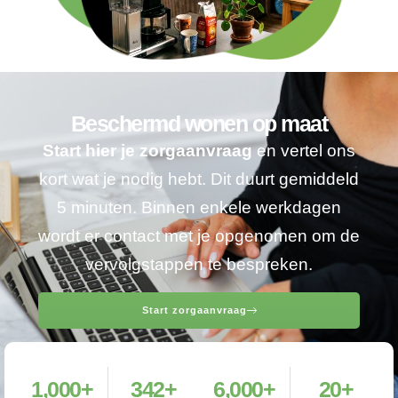
Beschermd wonen op maat
Start hier je zorgaanvraag
en vertel ons
kort wat je nodig hebt. Dit duurt gemiddeld
5 minuten. Binnen enkele werkdagen
wordt er contact met je opgenomen om de
vervolgstappen te bespreken.
Start zorgaanvraag
1,000
+
342
+
6,000
+
20
+