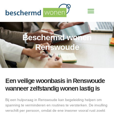
Beschermd wonen
Renswoude
Home
»
Renswoude
Een veilige woonbasis in Renswoude
wanneer zelfstandig wonen lastig is
Bij een hulpvraag in Renswoude kan begeleiding helpen om
spanning te verminderen en routines te versterken. De invulling
verschilt per persoon, omdat de ene inwoner vooral rust zoekt