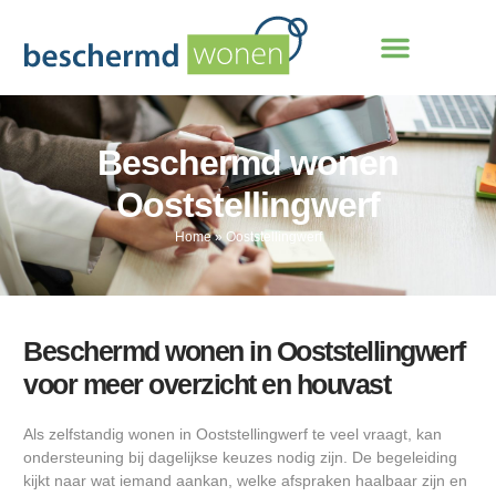
Beschermd wonen
Ooststellingwerf
Home
»
Ooststellingwerf
Beschermd wonen in Ooststellingwerf
voor meer overzicht en houvast
Als zelfstandig wonen in Ooststellingwerf te veel vraagt, kan
ondersteuning bij dagelijkse keuzes nodig zijn. De begeleiding
kijkt naar wat iemand aankan, welke afspraken haalbaar zijn en