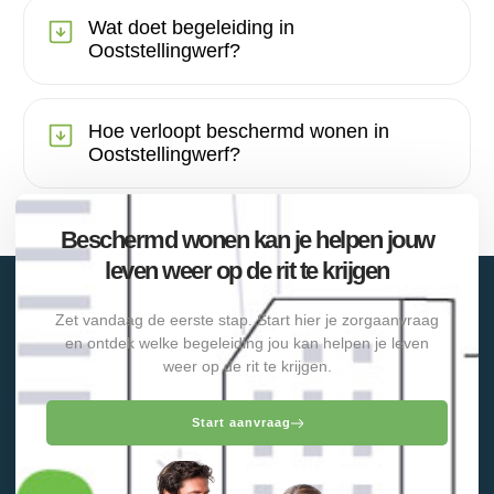
Wat doet begeleiding in
Ooststellingwerf?
Hoe verloopt beschermd wonen in
Ooststellingwerf?
Beschermd wonen kan je helpen jouw
leven weer op de rit te krijgen
Zet vandaag de eerste stap. Start hier je zorgaanvraag
en ontdek welke begeleiding jou kan helpen je leven
weer op de rit te krijgen.
Start aanvraag