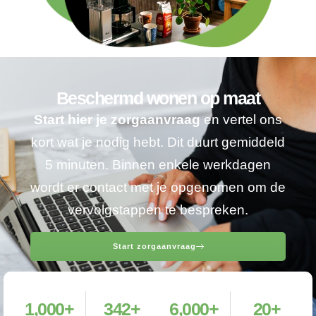
Beschermd wonen op maat
Start hier je zorgaanvraag
en vertel ons
kort wat je nodig hebt. Dit duurt gemiddeld
5 minuten. Binnen enkele werkdagen
wordt er contact met je opgenomen om de
vervolgstappen te bespreken.
Start zorgaanvraag
1,000
+
342
+
6,000
+
20
+