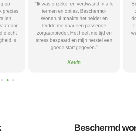
r en verdwaald in alle
"Beschermd-Wonen.nl hielp mij s
opties. Beschermd-
de juiste informatie te vinden e
akte het helder en
doorverwijzingen naar aanbieder
naar een passende
Dankzij hun site vond ik een ple
 Het heeft me tijd en
waar ik rust en structuur kreeg — 
d en mijn herstel een
voel me nu veel stabieler."
tart gegeven."
Sanne
Kevin
k
Beschermd wone