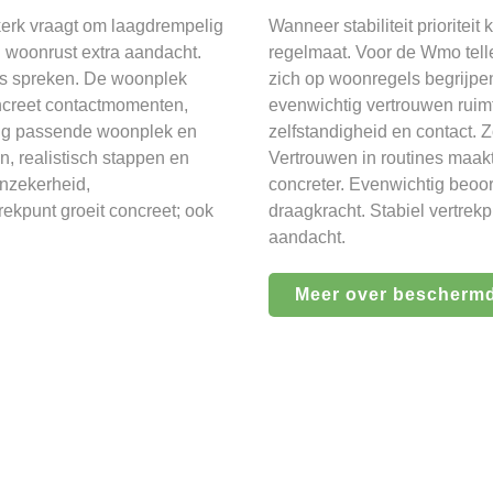
erk vraagt om laagdrempelig
Wanneer stabiliteit priorite
n woonrust extra aandacht.
regelmaat. Voor de Wmo telle
es spreken. De woonplek
zich op woonregels begrijpe
oncreet contactmomenten,
evenwichtig vertrouwen ruimt
ig passende woonplek en
zelfstandigheid en contact. 
, realistisch stappen en
Vertrouwen in routines maa
onzekerheid,
concreter. Evenwichtig beoo
rekpunt groeit concreet; ook
draagkracht. Stabiel vertrekp
aandacht.
Meer over bescherm