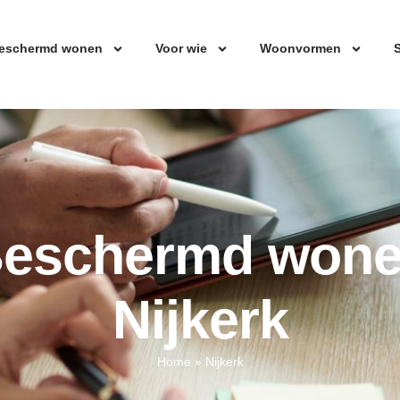
eschermd wonen
Voor wie
Woonvormen
S
eschermd won
Nijkerk
Home
»
Nijkerk