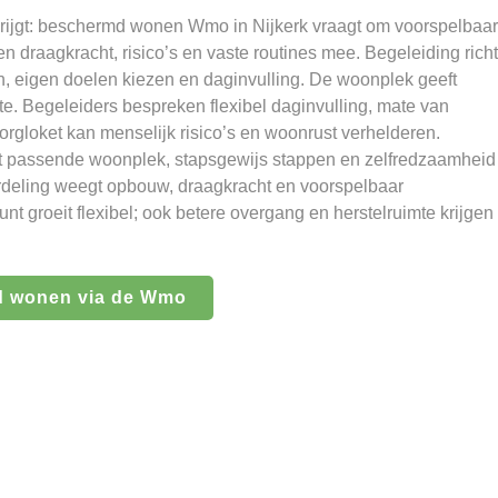
it krijgt: beschermd wonen Wmo in Nijkerk vraagt om voorspelbaar
n draagkracht, risico’s en vaste routines mee. Begeleiding richt
n, eigen doelen kiezen en daginvulling. De woonplek geeft
e. Begeleiders bespreken flexibel daginvulling, mate van
Zorgloket kan menselijk risico’s en woonrust verhelderen.
kt passende woonplek, stapsgewijs stappen en zelfredzaamheid
rdeling weegt opbouw, draagkracht en voorspelbaar
unt groeit flexibel; ook betere overgang en herstelruimte krijgen
d wonen via de Wmo