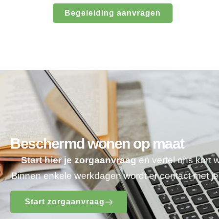
Begeleiding aanvragen
Beschermd wonen op maat
Start hier je zorgaanvraag
en vertel ons kort 
Binnen enkele werkdagen wordt er contact met 
Start zorgaanvraag