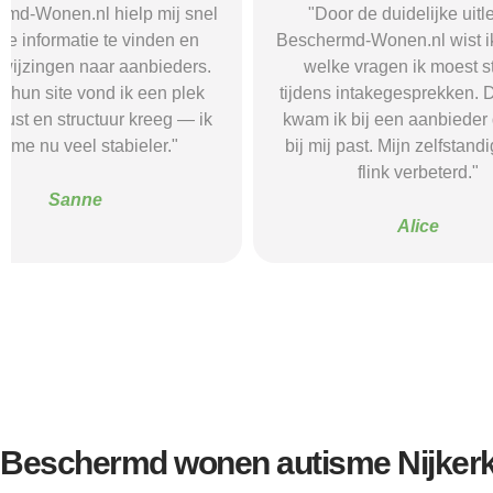
"Door de duidelijke uitleg op
"Ik was onzeke
Beschermd-Wonen.nl wist ik precies
termen en 
welke vragen ik moest stellen
Wonen.nl ma
tijdens intakegesprekken. Daardoor
leidde me 
kwam ik bij een aanbieder die echt
zorgaanbieder.
bij mij past. Mijn zelfstandigheid is
stress bespaar
flink verbeterd."
goede s
Alice
Beschermd wonen autisme Nijker