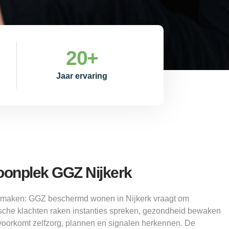
20
+
Jaar ervaring
onplek GGZ Nijkerk
n maken: GGZ beschermd wonen in Nijkerk vraagt om
sche klachten raken instanties spreken, gezondheid bewaken
 voorkomt zelfzorg, plannen en signalen herkennen. De