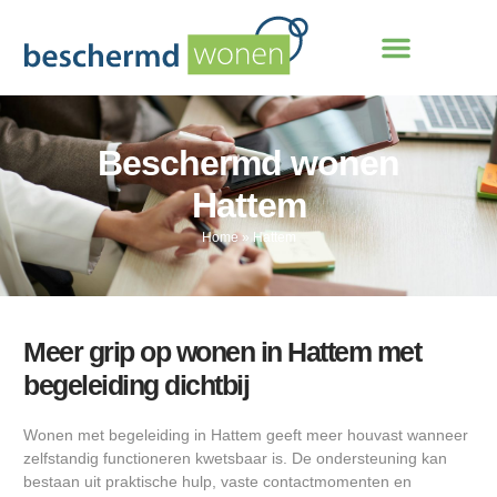
Beschermd wonen
Hattem
Home
»
Hattem
Meer grip op wonen in Hattem met
begeleiding dichtbij
Wonen met begeleiding in Hattem geeft meer houvast wanneer
zelfstandig functioneren kwetsbaar is. De ondersteuning kan
bestaan uit praktische hulp, vaste contactmomenten en