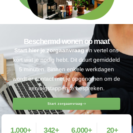
Beschermd wonen op maat
Start hier je zorgaanvraag
en vertel ons
kort wat je nodig hebt. Dit duurt gemiddeld
5 minuten. Binnen enkele werkdagen
wordt er contact met je opgenomen om de
vervolgstappen te bespreken.
Start zorgaanvraag
1,000
+
342
+
6,000
+
20
+