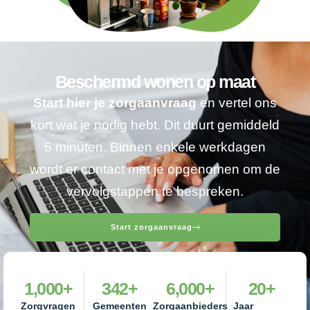
Beschermd wonen op maat
Start hier je zorgaanvraag
en vertel ons
kort wat je nodig hebt. Dit duurt gemiddeld
5 minuten. Binnen enkele werkdagen
wordt er contact met je opgenomen om de
vervolgstappen te bespreken.
Start zorgaanvraag
1,000
+
342
+
6,000
+
20
+
Zorgvragen
Gemeenten
Zorgaanbieders
Jaar