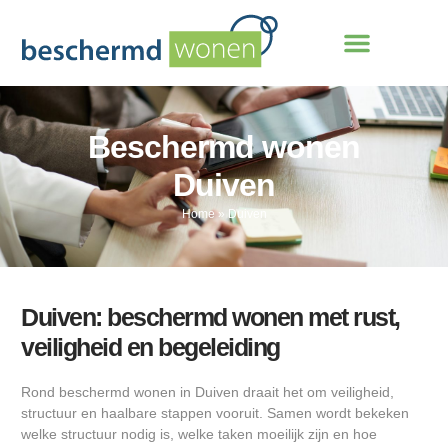
Beschermd wonen
Duiven
Home
»
Duiven
Duiven: beschermd wonen met rust,
veiligheid en begeleiding
Rond beschermd wonen in Duiven draait het om veiligheid,
structuur en haalbare stappen vooruit. Samen wordt bekeken
welke structuur nodig is, welke taken moeilijk zijn en hoe