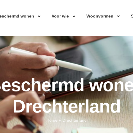
eschermd wonen
Voor wie
Woonvormen
S
eschermd won
Drechterland
Home
»
Drechterland