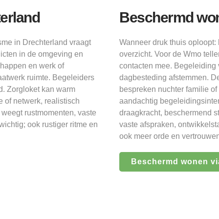
erland
Beschermd wone
sme in Drechterland vraagt
Wanneer druk thuis oploopt
licten in de omgeving en
overzicht. Voor de Wmo telle
chappen en werk of
contacten mee. Begeleiding v
atwerk ruimte. Begeleiders
dagbesteding afstemmen. De 
d. Zorgloket kan warm
bespreken nuchter familie of
 of netwerk, realistisch
aandachtig begeleidingsinten
g weegt rustmomenten, vaste
draagkracht, beschermend st
ichtig; ook rustiger ritme en
vaste afspraken, ontwikkelst
ook meer orde en vertrouwen 
Beschermd wonen vi