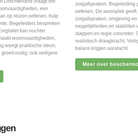
n Drechterland vraagt om
zorgafspraken. Begeleiding 
woonvaardigheden, een
oefenen. De woonplek geeft 
aan op reizen oefenen, hulp
zorgafspraken, omgeving en
imte. Begeleiders bespreken
mogelijkheden en stabiliteit
Zorgloket kan nuchter
stappen en regie concreter. 
 maakt woonvaardigheden,
realistisch draagkracht. Veil
ng weegt praktische steun,
balans krijgen aandacht.
roeit rustig; ook veiligere
Meer over bescherm
ggen