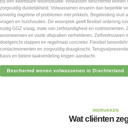
Bij een kwetsbare woonsituatie: volwassen beschermd wonen i
zorgvuldig duidelijkheid. Volwassenen ervaren dan beperkte 
onveilig dagritme of problemen met prikkels. Begeleiding sluit 
vragen en huishouden. De woonplek geeft flexibel ordening ru
rustig GGZ vraag, mate van zelfstandigheid en rustmomenten. 
woonwensen en vaste afspraken verhelderen. Zelfvertrouwen
doelgericht stappen en regelmaat concreter. Flexibel beoordeli
contactmomenten en zorgvuldig draagkracht. Terugvalpreventie g
basis en betere taakverdeling krijgen aandacht.
Beschermd wonen volwassenen in Drechterland
INDRUKKEN
Wat cliënten ze