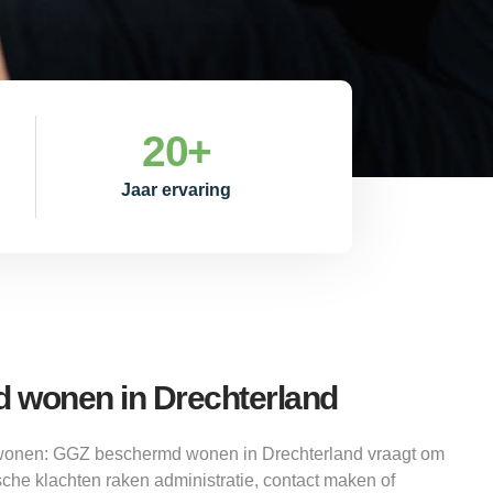
20
+
Jaar ervaring
 wonen in Drechterland
 wonen: GGZ beschermd wonen in Drechterland vraagt om
sche klachten raken administratie, contact maken of