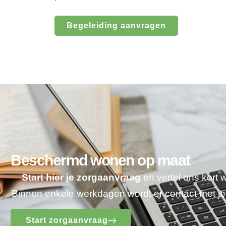
Begeleiding aanvragen
Beschermd wonen op maat
Start hier je zorgaanvraag
en vertel ons kort 
Binnen enkele werkdagen wordt er contact met 
Start zorgaanvraag