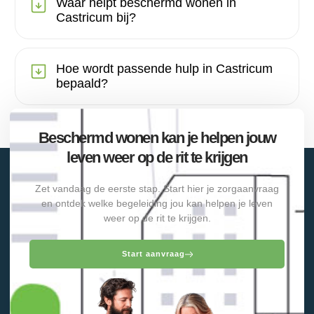
Waar helpt beschermd wonen in
Castricum bij?
Hoe wordt passende hulp in Castricum
bepaald?
Beschermd wonen kan je helpen jouw
leven weer op de rit te krijgen
Zet vandaag de eerste stap. Start hier je zorgaanvraag
en ontdek welke begeleiding jou kan helpen je leven
weer op de rit te krijgen.
Start aanvraag