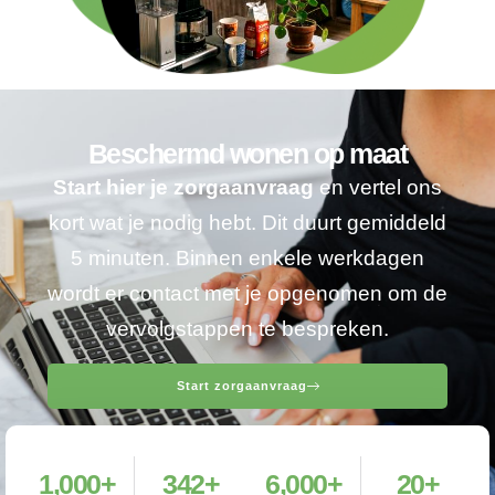
Beschermd wonen op maat
Start hier je zorgaanvraag
en vertel ons
kort wat je nodig hebt. Dit duurt gemiddeld
5 minuten. Binnen enkele werkdagen
wordt er contact met je opgenomen om de
vervolgstappen te bespreken.
Start zorgaanvraag
1,000
+
342
+
6,000
+
20
+