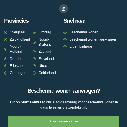
Provincies
Snel naar
Overijssel
Limburg
Beschermd wonen
Zuid-Holland
Noord-
Beschermd wonen aanvragen
Brabant
Noord-
Eigen bijdrage
Holland
Zeeland
Drenthe
Flevoland
Friesland
Utrecht
Groningen
Gelderland
Beschermd wonen aanvragen?
Klik op
Start Aanvraag
om je zorgaanvraag voor beschermd wonen in
gang te zetten via zorgloket.nl.
Start aanvraag