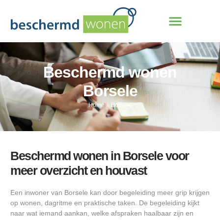
Beschermd wonen
Borsele
Home
»
Borsele
Beschermd wonen in Borsele voor
meer overzicht en houvast
Een inwoner van Borsele kan door begeleiding meer grip krijgen
op wonen, dagritme en praktische taken. De begeleiding kijkt
naar wat iemand aankan, welke afspraken haalbaar zijn en