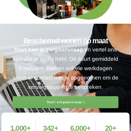
Beschermd wonen op maat
Start hier je zorgaanvraag
en vertel ons
kort wat je nodig hebt. Dit duurt gemiddeld
5 minuten. Binnen enkele werkdagen
wordt er contact met je opgenomen om de
vervolgstappen te bespreken.
Start zorgaanvraag
1,000
+
342
+
6,000
+
20
+