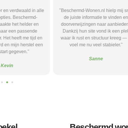
nen.nl hielp mij snel
"Door de duidelijke uitleg op
formatie te vinden en
Beschermd-Wonen.nl wist ik prec
gen naar aanbieders.
welke vragen ik moest stellen
ite vond ik een plek
tijdens intakegesprekken. Daardo
n structuur kreeg — ik
kwam ik bij een aanbieder die ec
u veel stabieler."
bij mij past. Mijn zelfstandigheid 
flink verbeterd."
Sanne
Alice
oekel
Beschermd won