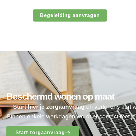
Begeleiding aanvragen
Beschermd wonen op maat
Start hier je zorgaanvraag
en vertel ons kort 
Binnen enkele werkdagen wordt er contact met 
Start zorgaanvraag