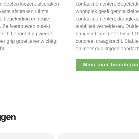
n doelen kiezen, afspraken
contactmomenten. Begeleidin
aste afspraken ruimte.
woonplek geeft gericht klei
 begeleiding en regie.
contactmomenten, draagkrac
n. Zelfvertrouwen maakt
stabiliteit verhelderen. Duid
ktisch beoordeling weegt
nabijheid concreter. Gerich
r grip groeit evenwichtig;
concreet draagkracht. Stabie
ht.
en meer grip krijgen aandach
Meer over bescherm
ggen