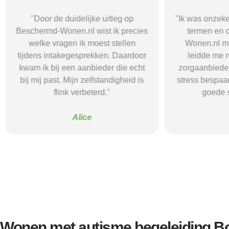
"Ik was onzeker en verdwaald in alle
"Beschermd-Wo
termen en opties. Beschermd-
de juiste in
Wonen.nl maakte het helder en
doorverwijzin
leidde me naar een passende
Dankzij hun s
zorgaanbieder. Het heeft me tijd en
waar ik rust e
stress bespaard en mijn herstel een
voel me n
goede start gegeven."
Kevin
Wonen met autisme begeleiding B