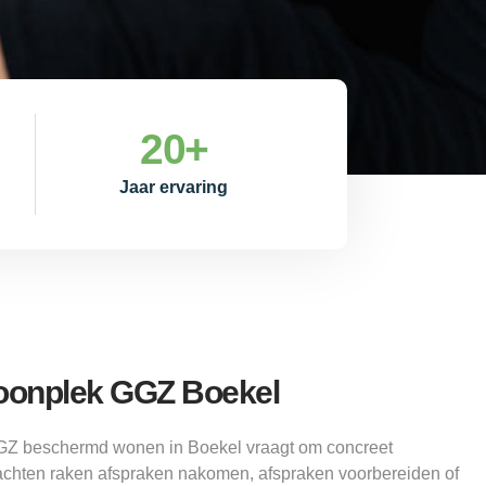
20
+
Jaar ervaring
onplek GGZ Boekel
 GGZ beschermd wonen in Boekel vraagt om concreet
chten raken afspraken nakomen, afspraken voorbereiden of