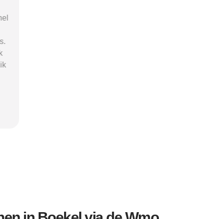
"Ik was onzeker en verdwaald in alle
ies
termen en opties. Beschermd-
Wonen.nl maakte het helder en
or
leidde me naar een passende
ht
zorgaanbieder. Het heeft me tijd en
is
stress bespaard en mijn herstel een
goede start gegeven."
Kevin
en in Boekel via de Wmo