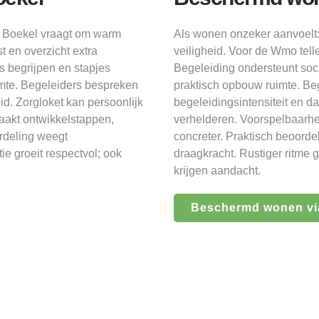
n Boekel vraagt om warm
Als wonen onzeker aanvoelt
st en overzicht extra
veiligheid. Voor de Wmo tel
s begrijpen en stapjes
Begeleiding ondersteunt soc
mte. Begeleiders bespreken
praktisch opbouw ruimte. Be
d. Zorgloket kan persoonlijk
begeleidingsintensiteit en d
aakt ontwikkelstappen,
verhelderen. Voorspelbaarhe
rdeling weegt
concreter. Praktisch beoorde
ie groeit respectvol; ook
draagkracht. Rustiger ritme 
krijgen aandacht.
Beschermd wonen vi