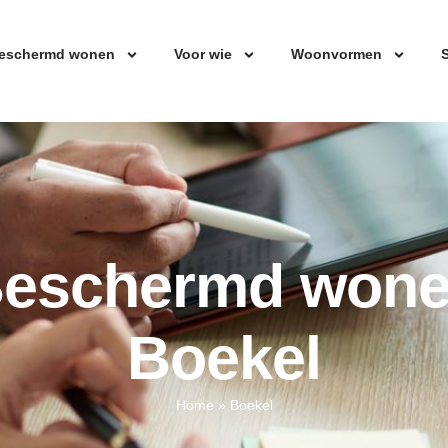
eschermd wonen
Voor wie
Woonvormen
S
eschermd won
Boekel
Home
»
Boekel