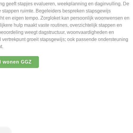
g geeft stapjes evalueren, weekplanning en daginvulling. De
ne stappen ruimte. Begeleiders bespreken stapsgewijs
ht en eigen tempo. Zorgloket kan persoonlijk woonwensen en
elijkere hulp maakt vaste routines, overzichtelijk stappen en
t beoordeling weegt dagstructuur, woonvaardigheden en
l vertrekpunt groeit stapsgewijs; ook passende ondersteuning
t.
d wonen GGZ