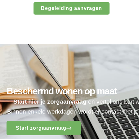
Begeleiding aanvragen
Beschermd wonen op maat
Start hier je zorgaanvraag
en vertel ons kort 
Binnen enkele werkdagen wordt er contact met 
Start zorgaanvraag