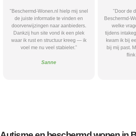
"Door de duidelijke uitleg op
"Ik was onzeke
Beschermd-Wonen.nl wist ik precies
termen en 
welke vragen ik moest stellen
Wonen.nl ma
tijdens intakegesprekken. Daardoor
leidde me 
kwam ik bij een aanbieder die echt
zorgaanbieder.
bij mij past. Mijn zelfstandigheid is
stress bespaar
flink verbeterd."
goede s
Alice
Autisme en beschermd wonen in B