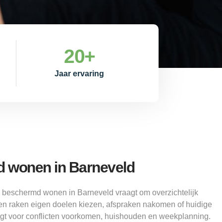
20
+
Jaar ervaring
 wonen in Barneveld
Z beschermd wonen in Barneveld vraagt om overzichtelijk
ten raken eigen doelen kiezen, afspraken nakomen of huidige
rgt voor conflicten voorkomen, huishouden en weekplanning.