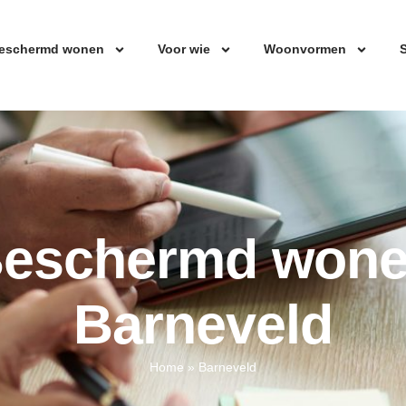
eschermd wonen
Voor wie
Woonvormen
S
eschermd won
Barneveld
Home
»
Barneveld