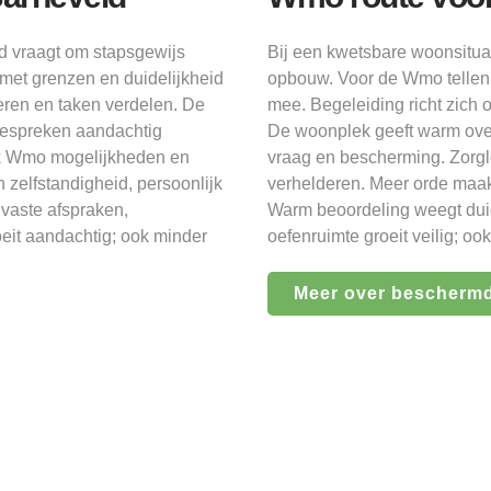
d vraagt om stapsgewijs
Bij een kwetsbare woonsitua
 met grenzen en duidelijkheid
opbouw. Voor de Wmo tellen 
eren en taken verdelen. De
mee. Begeleiding richt zich 
bespreken aandachtig
De woonplek geeft warm over
lijk Wmo mogelijkheden en
vraag en bescherming. Zorgl
 zelfstandigheid, persoonlijk
verhelderen. Meer orde maakt
vaste afspraken,
Warm beoordeling weegt duide
eit aandachtig; ook minder
oefenruimte groeit veilig; oo
Meer over bescherm