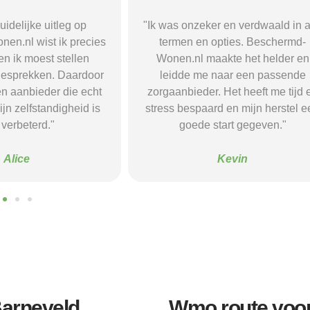
r en verdwaald in alle
"Beschermd-Wonen.nl hielp mij s
opties. Beschermd-
de juiste informatie te vinden e
akte het helder en
doorverwijzingen naar aanbieder
naar een passende
Dankzij hun site vond ik een ple
 Het heeft me tijd en
waar ik rust en structuur kreeg — 
d en mijn herstel een
voel me nu veel stabieler."
tart gegeven."
Sanne
Kevin
arneveld
Wmo route voo