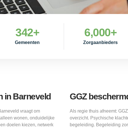
342
+
6,000
+
Gemeenten
Zorgaanbieders
 in Barneveld
GGZ beschermd
Barneveld vraagt om
Als regie thuis afneemt: GG
alleen wonen, onduidelijke
overzicht. Psychische klach
igen doelen kiezen, netwerk
begeleiding. Begeleiding zo